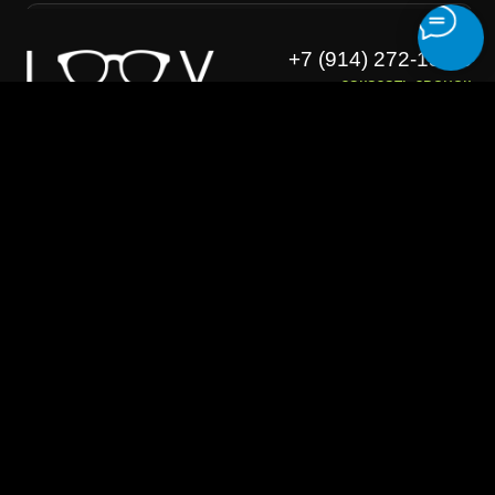
Ремонт очков
Договор оферта
Изготовление очков
Политика конфиденциальности
Адреса оптик
Безопасность платежей
О бренде
© 2026, LOOV. Все права защищены.
ООО "ЛУВ". Адрес: 677014, Республика Саха (Якутия), г.о. город
Якутск, г. Якутск, Пер. В.Сапожникова, д. 10 ОГРН: 1221400010919
ИНН: 1400014070 КПП: 140001001 Почта: info@loov.ru