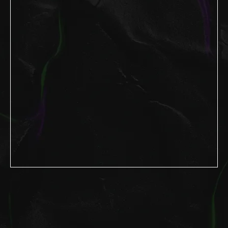
Ваш личный
помощник
LOOV
!
Проверю заказ,
помогу