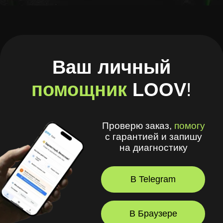
с гарантией и запишу
на диагностику
В Telegram
В Браузере
А ещё в моём приложении
удобно
:
🧾 Хранить рецепты и историю покупок
🩺 Смотреть рекомендации
оптометриста и получать напоминания
💪 Делать упражнения для глаз
⏳ Смотреть статус заказов
© 2026, LOOV.
Все права защищены.