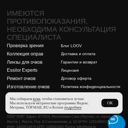
Ремонт очков
Договор оферта
Изготовление очков
Политика конфиденциальности
Адреса оптик
Безопасность платежей
О бренде
© 2026, LOOV. Все права защищены.
ООО "ЛУВ". Адрес: 677014, Республика Саха (Якутия), г.о. город
Якутск, г. Якутск, Пер. В.Сапожникова, д. 10 ОГРН: 1221400010919
ИНН: 1400014070 КПП: 140001001 Почта: info@loov.ru
Мы собираем
куки
, чтобы становиться лучше.
Мы используем метрические программы Яндекс.
ОК
Метрика, TOP.MAIL.RU и Roistat
подробнее