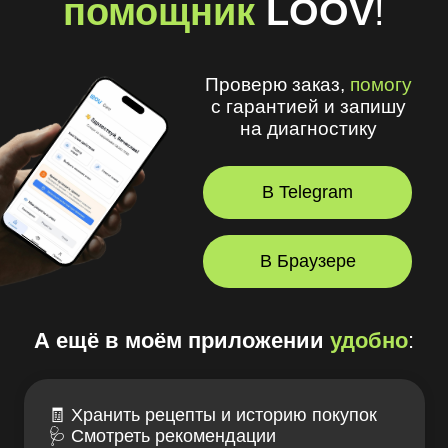
с гарантией и запишу
на диагностику
В Telegram
В Браузере
А ещё в моём приложении
удобно
:
🧾 Хранить рецепты и историю покупок
🩺 Смотреть рекомендации
оптометриста и получать напоминания
💪 Делать упражнения для глаз
⏳ Смотреть статус заказов
© 2026, LOOV.
Все права защищены.