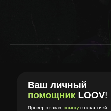
ООО "ЛУВ". Адрес: 677014, Республика Саха (Якутия), г.о. город Якутск, г. Я
10 ОГРН: 1221400010919 ИНН: 1400014070 КПП: 140001001 Почта: info@loo
ИМЕЮТСЯ ПРОТИВОПОКАЗАНИЯ,
НЕОБХОДИМА КОНСУЛЬТАЦИЯ
СПЕЦИАЛИСТА
Ваш личный
помощник
LOOV
!
Проверю заказ,
помогу
с гарантией
и запишу на диагностику
В Telegram
В Браузере