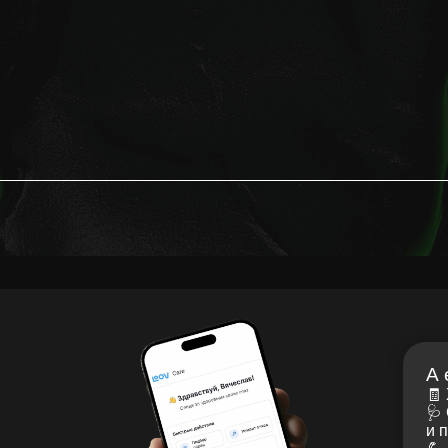
кутск, Пер. В.Сапожникова, д.
v.ru
© 2026, LOOV.
Все права защищены.
А ещё в моём
🧾 Хранить рецеп
🩺 Смотреть рек
и получать напо
💪 Делать упражн
⏳ Смотреть стату