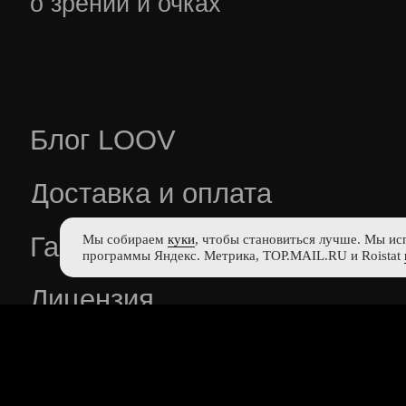
Мы собираем
куки
, чтобы становиться лучше. Мы ис
программы Яндекс. Метрика, TOP.MAIL.RU и Roistat