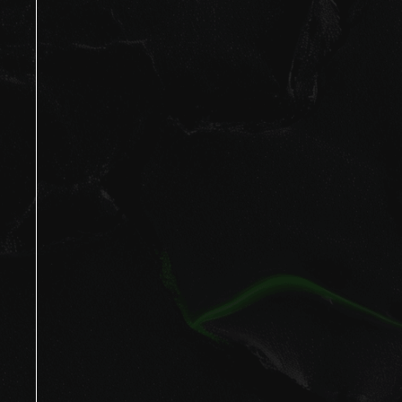
Лув — клуб заботы
о зрении и очках
Проверка зрения
Блог LOOV
Коллекция оправ
Доставка и оплата
Линзы для очков
Гарантии и возврат
Essilor Experts
Лицензия
Ремонт очков
Договор оферта
Изготовление очков
Политика конфиденциальности
Адреса оптик
Безопасность платежей
О бренде