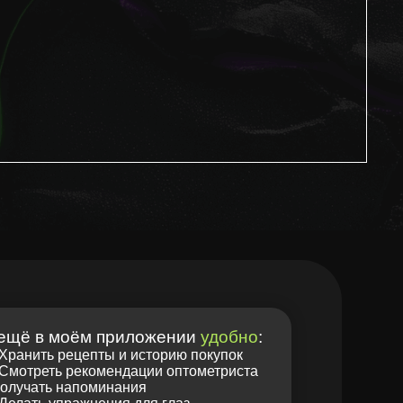
 приложении
удобно
:
ты и историю покупок
омендации оптометриста
минания
ения для глаз
с заказов