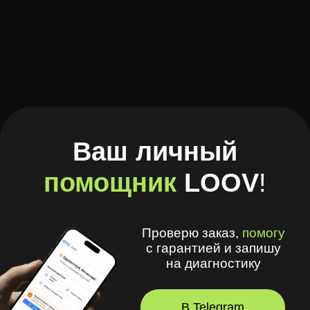
помощник
LOOV
!
Проверю заказ,
помогу
с гарантией и запишу
на диагностику
В Telegram
В Браузере
А ещё в моём приложении
удобно
:
🧾 Хранить рецепты и историю покупок
🩺 Смотреть рекомендации
оптометриста и получать напоминания
💪 Делать упражнения для глаз
⏳ Смотреть статус заказов
© 2026, LOOV.
Все права защищены.