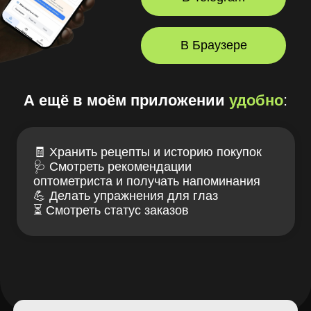
+7 (914) 272-15-85
заказать звонок
Лув — клуб заботы
Связаться с нами
о зрении и очках
ИМЕЮТСЯ
ПРОТИВОПОКАЗАНИЯ,
НЕОБХОДИМА КОНСУЛЬТАЦИЯ
СПЕЦИАЛИСТА
Проверка зрения
Блог LOOV