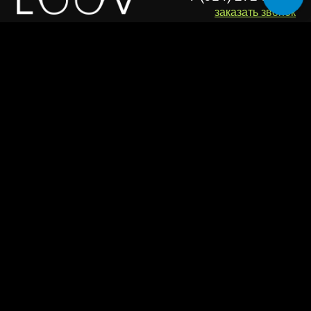
Адреса оптик
Безопасность платежей
О бренде
© 2026, LOOV. Все права защищены.
ООО "ЛУВ". Адрес: 677014, Республика Саха (Якутия), г.о. город
Якутск, г. Якутск, Пер. В.Сапожникова, д. 10 ОГРН: 1221400010919
ИНН: 1400014070 КПП: 140001001 Почта: info@loov.ru