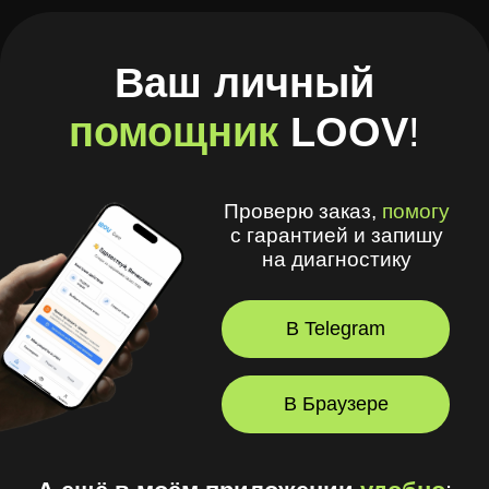
В Telegram
В Браузере
А ещё в моём приложении
удобно
:
🧾 Хранить рецепты и историю покупок
🩺 Смотреть рекомендации
оптометриста и получать напоминания
💪 Делать упражнения для глаз
⏳ Смотреть статус заказов
© 2026, LOOV.
Все права защищены.