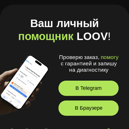
Проверю заказ,
помогу
с гарантией и запишу
на диагностику
В Telegram
В Браузере
А ещё в моём приложении
удобно
:
🧾 Хранить рецепты и историю покупок
🩺 Смотреть рекомендации
оптометриста и получать напоминания
💪 Делать упражнения для глаз
⏳ Смотреть статус заказов
© 2026, LOOV.
Все права защищены.