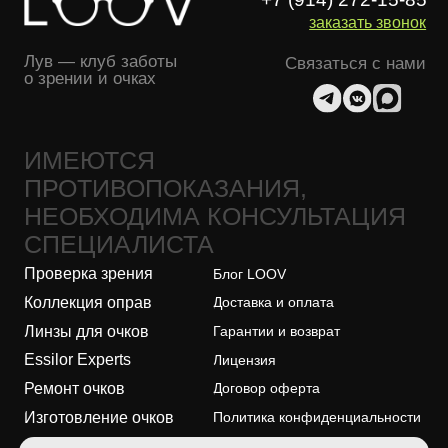
Essilor Experts
Лицензия
Ремонт очков
Договор оферта
Изготовление очков
Политика конфиденциальности
Адреса оптик
Безопасность платежей
О бренде
© 2026, LOOV. Все права защищены.
ООО "ЛУВ". Адрес: 677014, Республика Саха (Якутия), г.о. город
Якутск, г. Якутск, Пер. В.Сапожникова, д. 10 ОГРН: 1221400010919
ИНН: 1400014070 КПП: 140001001 Почта: info@loov.ru